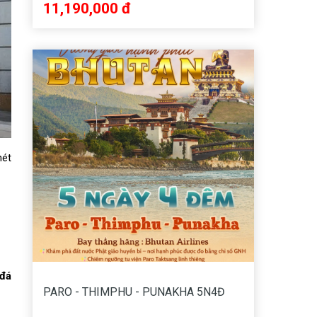
11,190,000 đ
nét
 đá
PARO - THIMPHU - PUNAKHA 5N4Đ