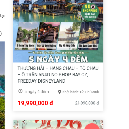
tại
)
THƯỢNG HẢI – HÀNG CHÂU – TÔ CHÂU
– Ô TRẤN 5N4D NO SHOP BAY CZ,
FREEDAY DISNEYLAND
5 ngày 4 đêm
Khởi hành: Hồ Chí Minh
19,990,000 đ
21,990,000 đ