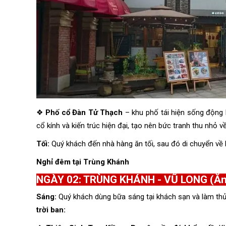
❖
Phố cổ Đàn Tử Thạch
– khu phố tái hiện sống động l
cổ kính và kiến trúc hiện đại, tạo nên bức tranh thu nhỏ 
Tối:
Quý khách đến nhà hàng ăn tối, sau đó di chuyển về 
Nghỉ đêm tại Trùng Khánh
NGÀY 02: TRÙNG KHÁNH - VŨ LONG (Ăn s
Sáng:
Quý khách dùng bữa sáng tại khách sạn và làm thủ
trời ban: