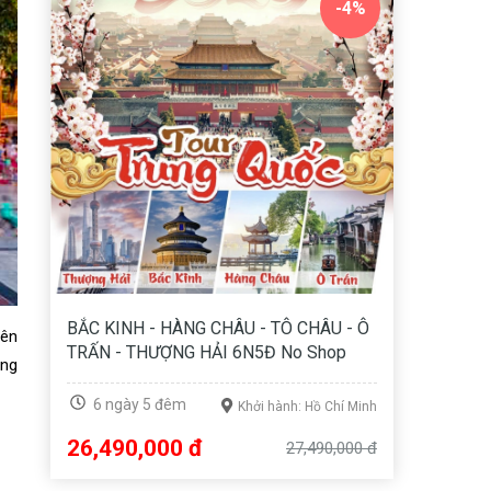
-4%
BẮC KINH - HÀNG CHÂU - TÔ CHÂU - Ô
yên
TRẤN - THƯỢNG HẢI 6N5Đ No Shop
òng
6 ngày 5 đêm
Khởi hành: Hồ Chí Minh
26,490,000 đ
27,490,000 đ