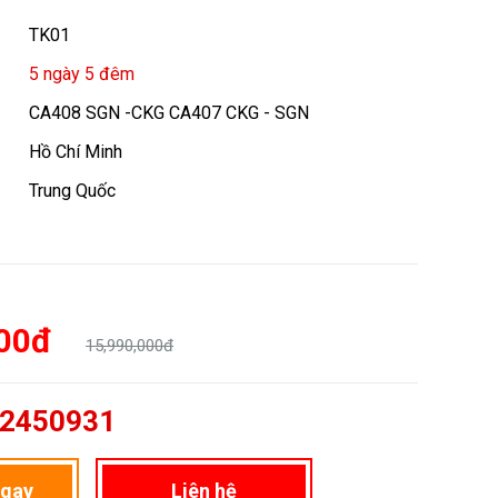
TK01
5 ngày 5 đêm
CA408 SGN -CKG CA407 CKG - SGN
Hồ Chí Minh
Trung Quốc
000đ
15,990,000đ
2450931
ngay
Liên hệ