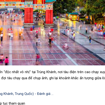
 “độc nhất vô nhị” tại Trùng Khánh, nơi tàu điện trên cao chạy xu
đợi tàu chạy qua để chụp ảnh, ghi lại khoảnh khắc ấn tượng giữa l
ếp tục tham quan