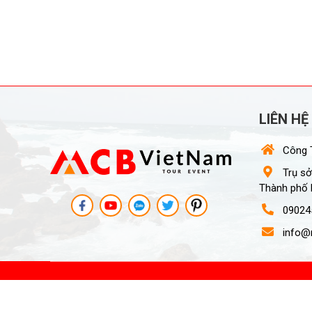
LIÊN HỆ
Công T
Trụ sở
Thành phố 
09024
info@