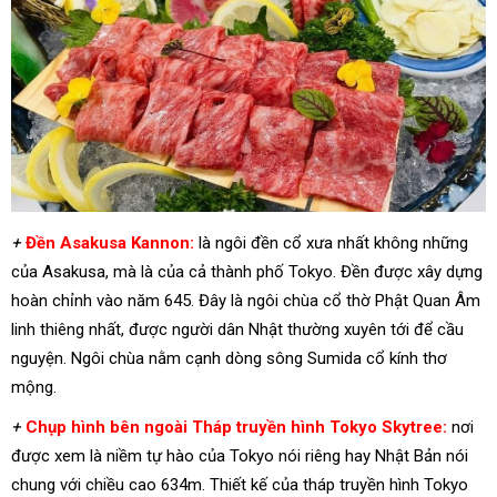
+
Đền Asakusa Kannon:
là ngôi đền cổ xưa nhất không những
của Asakusa, mà là của cả thành phố Tokyo. Đền được xây dựng
hoàn chỉnh vào năm 645. Đây là ngôi chùa cổ thờ Phật Quan Âm
linh thiêng nhất, được người dân Nhật thường xuyên tới để cầu
nguyện. Ngôi chùa nằm cạnh dòng sông Sumida cổ kính thơ
mộng.
+
Chụp hình bên ngoài Tháp truyền hình Tokyo Skytree:
nơi
được xem là niềm tự hào của Tokyo nói riêng hay Nhật Bản nói
chung với chiều cao 634m. Thiết kế của tháp truyền hình Tokyo