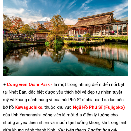
+
Công viên Oishi Park
-
là một trong những điểm đến nổi bật
tại Nhật Bản, đặc biệt được yêu thích bởi vẻ đẹp tự nhiên tuyệt
mỹ và khung cảnh hùng vĩ của núi Phú Sĩ ở phía xa. Tọa lạc bên
bờ hồ
Kawaguchiko
, thuộc khu vực
Ngũ Hồ Phú Sĩ (Fujigoko)
của tỉnh Yamanashi, công viên là một địa điểm lý tưởng cho
những ai yêu thiên nhiên và muốn tận hưởng không khí trong lành
giữa khung cảnh thanh bình.
(Dự kiến tháng 7 ngắm hoa oải