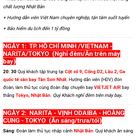
chất lượng Nhật Bản
+ Hướng dẫn viên Việt Nam chuyên nghiệp, tận tâm suốt tuyến
+ Bảo hiểm du lịch đến 1 tỷ đồng
NGÀY 1: TP. HỒ CHÍ MINH /VIETNAM -
NARITA/TOKYO (Nghỉ đêm/Ăn trên máy
bay)
20: 30
Quý
khách tập trung tại
Cột số 9,
Cổng D2, Lầu 2, Ga
quốc tế sân bay Tân Sơn Nhất.
Hướng dẫn viên (HDV) đón
đoàn, làm thủ tục cùng đoàn đáp chuyến bay
VIETJET AIR
bay
thẳng
Tokyo, Nhật Bản.
Quý Khách nghỉ đêm trên máy bay
.
NGÀY 2: NARITA - VỊNH ODAIBA - HOÀNG
CUNG - TOKYO (Ăn sáng/trưa/tối)
Sáng:
Đoàn làm thủ tục nhập cảnh
Nhật Bản
. Quý khách ăn sáng