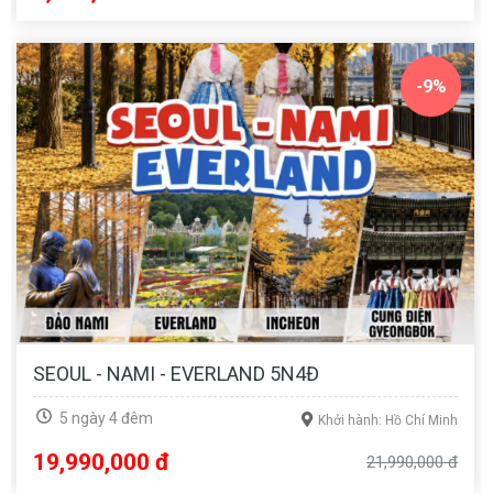
-9%
SEOUL - NAMI - EVERLAND 5N4Đ
5 ngày 4 đêm
Khởi hành: Hồ Chí Minh
19,990,000 đ
21,990,000 đ