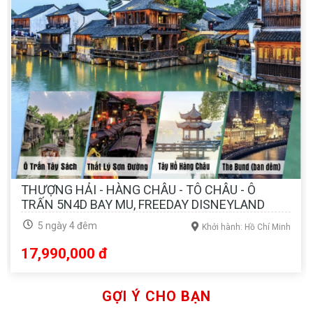
THƯỢNG HẢI - HÀNG CHÂU - TÔ CHÂU - Ô
TRẤN 5N4D BAY MU, FREEDAY DISNEYLAND
5 ngày 4 đêm
Khởi hành: Hồ Chí Minh
17,990,000 đ
GỢI Ý CHO BẠN