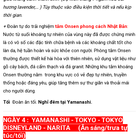
hương lavender,… )
Tùy thuộc vào điều kiện thời tiết và nếu kịp
thời gian.
+
Đoàn tự do trải nghiệm
tắm Onsen phong cách Nhật Bản
:
Nước từ suối khoáng tự nhiên của vùng này đã được chứng minh
là có vô số các đặc tính chữa bệnh và các khoáng chất tốt cho
làn da, hệ tuần hoàn và sức khỏe con người. Phòng tắm Onsen
thường được thiết kế hài hòa với thiên nhiên, sử dụng vật liệu như
gỗ cây bách, đá cẩm thạch và đá granit. Những khu tắm khoáng
Onsen thường nằm trong khu vực có vẻ đẹp tự nhiên, truyền
thống hoặc đáng yêu, giúp tăng thêm sự thư giãn và thoải mái
cho người dùng.
Tối
Đoàn ăn tối.
Nghỉ đêm tại Yamanashi.
NGÀY 4 : YAMANASHI - TOKYO - TOKYO
DISNEYLAND - NARITA (Ăn sáng/trưa tự
túc/tối)