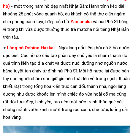
hồ)
- một trong năm hồ đẹp nhất Nhật Bản: Hành trình kéo dài
khoảng 25 phút vòng quanh hồ, du khách có thể thư giãn ngắm
nhìn phong cảnh tuyệt đẹp của hồ
Yamanaka
và núi Phú Sĩ hùng
vĩ trong khi vừa được thưởng thức trà matcha nổi tiếng Nhật Bản
trên tàu.
+
Làng cổ Oshino Hakkai
- Ngôi làng nổi tiếng bởi có 8 hồ nước
đặc biệt. Các hồ có cấu tạo phần đáy chủ yếu là nham thạch do
quá trình kiến tạo địa chất và được nuôi dưỡng nhờ nguồn nước
băng tuyết tan chảy từ đỉnh núi Phú Sĩ. Mỗi hồ nước lại được bàn
tay con người chăm sóc giữ gìn nên toát lên vẻ trong sạch, thuần
khiết. Đặt trong tổng hòa kiến trúc cân đối, thanh nhã, ngôi làng
dường như được khoác lên mình chiếc áo vừa hoài cổ mà cũng
rất đỗi tươi đẹp, bình yên, tạo nên một bức tranh thôn quê với
những mảnh vườn xanh mướt trồng rau xanh, chè tươi, luống cải
hoa vàng...