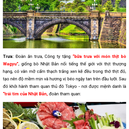
Trưa:
Đoàn ăn trưa, Công ty tặng
“bữa trưa với món thịt bò
Wagyu”
, giống bò Nhật Bản nổi tiếng thế giới với thịt thượng
hạng, có vân mỡ cẩm thạch trắng xen kẽ đều trong thớ thịt đỏ,
tạo nên độ mềm mịn và hương vị béo ngậy tan trên đầu lưỡi. Sau
đó khởi hành tham quan thủ đô Tokyo - nơi được mệnh danh là
“trái tim của Nhật Bản,
đoàn tham quan: