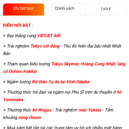
Chi tiết tour
Chính sách
Lưu ý
ĐIỂM NỔI BẬT :
+ Bay thẳng cùng
VIETJET AIR
+ Trải nghiệm
Tokyo sôi động
- Thủ đô hiện đại bậc nhất Nhật
Bản
+ Tham quan biểu tượng
Tokyo Skytree, Hoàng Cung Nhật, làng
cổ Oshino Hakkai
+ Ngắm tượng
Nữ thần Tự do tại Vịnh Odaiba
+ Thưởng thức trà đạo và ngắm núi Phú Sĩ trên du thuyền ở
hồ
Yamanaka
+ Thưởng thức
bò Wagyu
- Trải nghiệm
mặc Yukata
- Tắm
khoáng
nóng Onsen
+ Mua sắm bất tận tại các trung tâm uy tín với nhiều mặt hàng