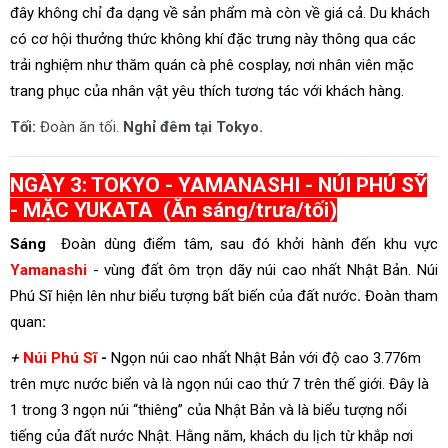
đây không chỉ đa dạng về sản phẩm mà còn về giá cả. Du khách
có cơ hội thưởng thức không khí đặc trưng này thông qua các
trải nghiệm như thăm quán cà phê cosplay, nơi nhân viên mặc
trang phục của nhân vật yêu thích tương tác với khách hàng.
Tối:
Đoàn ăn tối.
Nghỉ đêm tại Tokyo.
NGÀY 3: TOKYO - YAMANASHI - NÚI PHÚ SỸ
- MẶC YUKATA (Ăn sáng/trưa/tối)
Sáng
Đoàn dùng điểm tâm, sau đó khởi hành đến khu vực
Yamanashi
-
vùng đất ôm trọn dãy núi cao nhất Nhật Bản. Núi
Phú Sĩ hiện lên như biểu tượng bất biến của đất nước
.
Đoàn tham
quan
:
+
Núi Phú Sĩ
-
Ngọn núi cao nhất Nhật Bản với độ cao 3.776m
trên mực nước biển và là ngọn núi cao thứ 7 trên thế giới. Đây là
1 trong 3 ngọn núi “thiêng” của Nhật Bản và là biểu tượng nổi
tiếng của đất nước Nhật. Hằng năm, khách du lịch từ khắp nơi