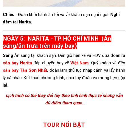
Chiều
Đoàn khởi hành ăn tối và về khách sạn nghỉ ngơi.
Nghỉ
đêm tại Narita.
NGÀY 5: NARITA - TP. HỒ CHÍ MINH (Ăn
sáng/ăn trưa trên máy bay)
Sáng
Ăn sáng tại khách sạn. Đến giờ hẹn xe và HDV đưa đoàn ra
sân bay Narita
đáp chuyến bay về
Việt Nam
.
Quý khách về đến
sân bay Tân Sơn Nhất
, đoàn làm thủ tục nhập cảnh và lấy hành
lý cá nhân. Kết thúc chương trình, chia tay đoàn và mong hẹn gặp
lại.
Lịch trình có thể thay đổi tùy theo tình hình thực tế nhưng vẫn
đủ điểm tham quan.
TOUR NỔI BẬT