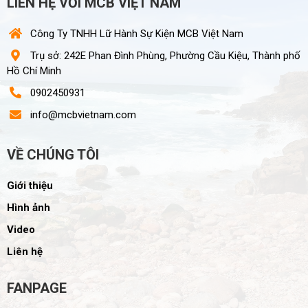
LIÊN HỆ VỚI MCB VIỆT NAM
Công Ty TNHH Lữ Hành Sự Kiện MCB Việt Nam
Trụ sở: 242E Phan Đình Phùng, Phường Cầu Kiệu, Thành phố
Hồ Chí Minh
0902450931
info@mcbvietnam.com
VỀ CHÚNG TÔI
Giới thiệu
Hình ảnh
Video
Liên hệ
FANPAGE