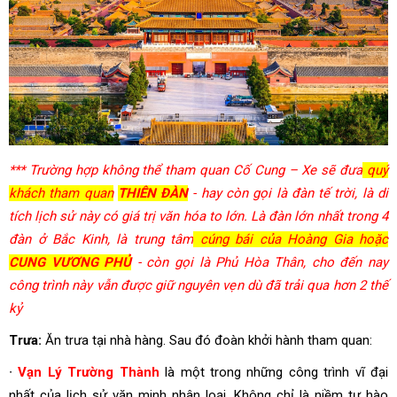
*** Trường hợp không thể tham quan Cố Cung – Xe sẽ đưa
quý
khách tham quan
THIÊN ĐÀN
- hay còn gọi là đàn tế trời, là di
tích lịch sử này có giá trị văn hóa to lớn. Là đàn lớn nhất trong 4
đàn ở Bắc Kinh, là trung tâm
cúng bái của Hoàng Gia hoặc
CUNG VƯƠNG PHỦ
- còn gọi là Phủ Hòa Thân, cho đến nay
công trình này vẫn được giữ nguyên vẹn dù đã trải qua hơn 2 thế
kỷ
Trưa:
Ăn trưa tại nhà hàng. Sau đó đoàn khởi hành tham quan:
∙
Vạn Lý Trường Thành
là một trong những công trình vĩ đại
nhất của lịch sử văn minh nhân loại. Không chỉ là niềm tự hào