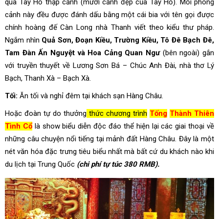
qua Tây Hồ thập cảnh (mười cảnh đẹp của Tây Hồ). Mỗi phong
cảnh này đều được đánh dấu bằng một cái bia với tên gọi được
chính hoàng đế Càn Long nhà Thanh viết theo kiểu thư pháp.
Ngắm nhìn
Quả Sơn, Đoạn Kiều, Trường Kiều, Tô Đê Bạch Đê,
Tam Đàn Ấn Nguyệt và Hoa Cảng Quan Ngư
(bên ngoài) gắn
với truyền thuyết về Lương Sơn Bá – Chúc Anh Đài, nhà thơ Lý
Bạch, Thanh Xà – Bạch Xà.
Tối:
Ăn tối và nghỉ đêm tại khách sạn Hàng Châu.
Hoặc đoàn tự do thưởng
thức chương trình
Tống
Thành Thiên
Tình Cổ
là show biểu diễn độc đáo thể hiện lại các giai thoại về
những câu chuyện nổi tiếng tại mảnh đất Hàng Châu. Đây là một
nét văn hóa đặc trưng tiêu biểu nhất mà bất cứ du khách nào khi
du lịch tại Trung Quốc
(chi phí tự túc 380 RMB).