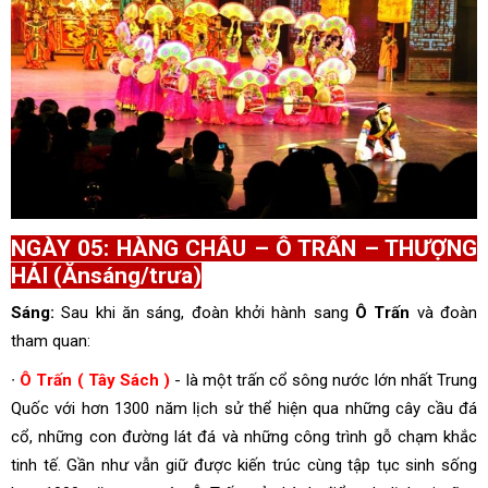
NGÀY 05: HÀNG CHÂU – Ô TRẤN – THƯỢNG
HẢI (Ănsáng/trưa)
Sáng:
Sau khi ăn sáng, đoàn khởi hành sang
Ô Trấn
và đoàn
tham quan:
∙
Ô Trấn ( Tây Sách )
- là một trấn cổ sông nước lớn nhất Trung
Quốc với hơn 1300 năm lịch sử thể hiện qua những cây cầu đá
cổ, những con đường lát đá và những công trình gỗ chạm khắc
tinh tế. Gần như vẫn giữ được kiến trúc cùng tập tục sinh sống