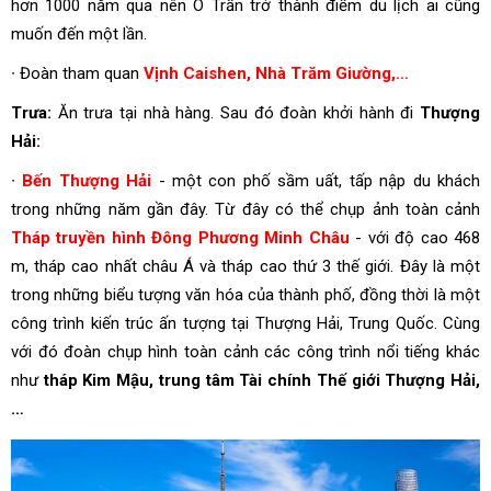
hơn 1000 năm qua nên Ô Trấn trở thành điểm du lịch ai cũng
muốn đến một lần.
∙ Đoàn tham quan
Vịnh Caishen, Nhà Trăm Giường,…
Trưa:
Ăn trưa tại nhà hàng. Sau đó đoàn khởi hành đi
Thượng
Hải:
∙
Bến Thượng Hải
- một con phố sầm uất, tấp nập du khách
trong những năm gần đây. Từ đây có thể chụp ảnh toàn cảnh
Tháp truyền hình Đông Phương Minh Châu
- với độ cao 468
m, tháp cao nhất châu Á và tháp cao thứ 3 thế giới. Đây là một
trong những biểu tượng văn hóa của thành phố, đồng thời là một
công trình kiến trúc ấn tượng tại Thượng Hải, Trung Quốc. Cùng
với đó đoàn chụp hình toàn cảnh các công trình nổi tiếng khác
như
tháp Kim Mậu, trung tâm Tài chính Thế giới Thượng Hải,
…