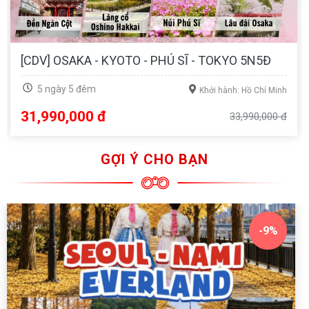
[CDV] OSAKA - KYOTO - PHÚ SĨ - TOKYO 5N5Đ
5 ngày 5 đêm
Khởi hành: Hồ Chí Minh
31,990,000 đ
33,990,000 đ
GỢI Ý CHO BẠN