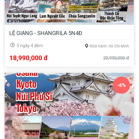
LỆ GIANG - SHANGRILA 5N4Đ
5 ngày 4 đêm
Khởi hành: Hồ Chí Minh
18,990,000 đ
20,990,000 đ
-6%