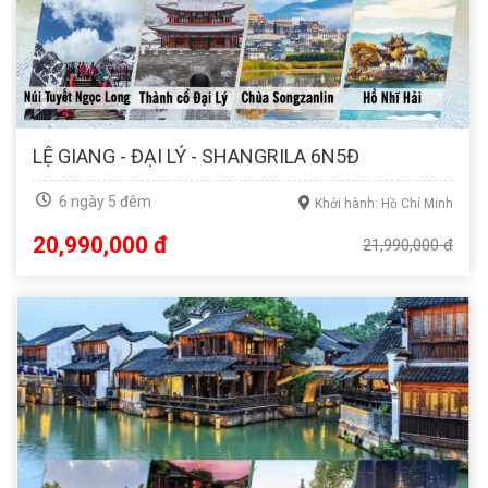
LỆ GIANG - ĐẠI LÝ - SHANGRILA 6N5Đ
6 ngày 5 đêm
Khởi hành: Hồ Chí Minh
20,990,000 đ
21,990,000 đ