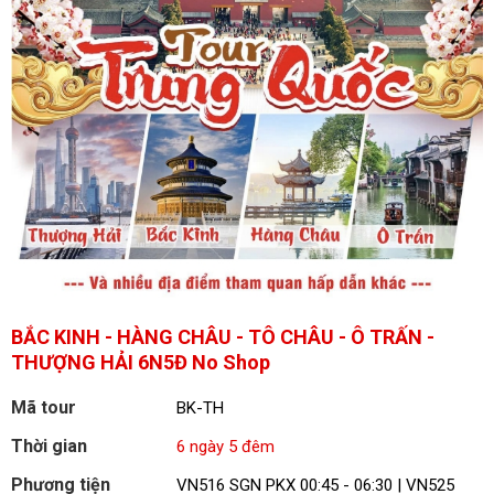
BẮC KINH - HÀNG CHÂU - TÔ CHÂU - Ô TRẤN -
THƯỢNG HẢI 6N5Đ No Shop
Mã tour
BK-TH
Thời gian
6 ngày 5 đêm
Phương tiện
VN516 SGN PKX 00:45 - 06:30 | VN525