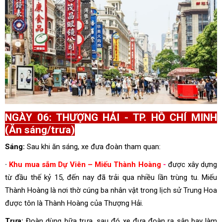
NGÀY 06: THƯỢNG HẢI - TP. HỒ CHÍ MINH
(Ăn sáng/trưa)
Sáng:
Sau khi ăn sáng, xe đưa đoàn tham quan:
∙
Khu mua sắm Dự Viên – Miếu Thành Hoàng
-
được xây dựng
từ đầu thế kỷ 15, đến nay đã trải qua nhiều lần trùng tu. Miếu
Thành Hoàng là nơi thờ cúng ba nhân vật trong lịch sử Trung Hoa
được tôn là Thành Hoàng của Thượng Hải.
Trưa:
Đoàn dùng bữa trưa, sau đó xe đưa đoàn ra sân bay làm