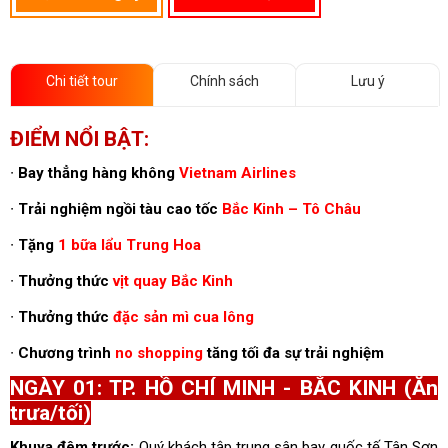
Chi tiết tour
Chính sách
Lưu ý
ĐIỂM NỔI BẬT:
∙
Bay thẳng hàng không
Vietnam Airlines
∙
Trải nghiệm ngồi tàu cao tốc
Bắc Kinh – Tô Châu
∙
Tặng
1 bữa lẩu Trung Hoa
∙
Thưởng thức
vịt quay Bắc Kinh
∙
Thưởng thức
đặc sản mì cua lông
∙
Chương trình
no shopping
tăng tối đa sự trải nghiệm
NGÀY 01: TP. HỒ CHÍ MINH - BẮC KINH (Ăn
trưa/tối)
Khuya đêm trước:
Quý khách tập trung sân bay quốc tế Tân Sơn