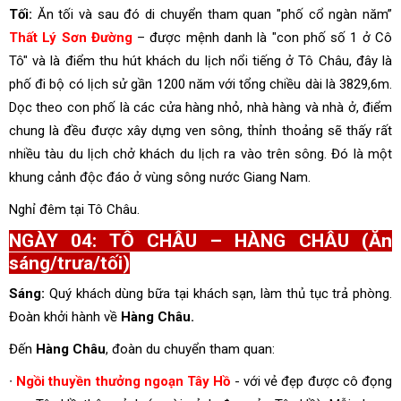
Tối:
Ăn tối và sau đó di chuyển tham quan "phố cổ ngàn năm”
Thất Lý Sơn Đường
– được mệnh danh là "con phố số 1 ở Cô
Tô" và là điểm thu hút khách du lịch nổi tiếng ở Tô Châu, đây là
phố đi bộ có lịch sử gần 1200 năm với tổng chiều dài là 3829,6m.
Dọc theo con phố là các cửa hàng nhỏ, nhà hàng và nhà ở, điểm
chung là đều được xây dựng ven sông, thỉnh thoảng sẽ thấy rất
nhiều tàu du lịch chở khách du lịch ra vào trên sông. Đó là một
khung cảnh độc đáo ở vùng sông nước Giang Nam.
Nghỉ đêm tại Tô Châu.
NGÀY 04: TÔ CHÂU – HÀNG CHÂU (Ăn
sáng/trưa/tối)
Sáng:
Quý khách dùng bữa tại khách sạn, làm thủ tục trả phòng.
Đoàn khởi hành về
Hàng Châu.
Đến
Hàng Châu
, đoàn du chuyển tham quan:
∙
Ngồi thuyền thưởng ngoạn Tây Hồ
- với vẻ đẹp được cô đọng