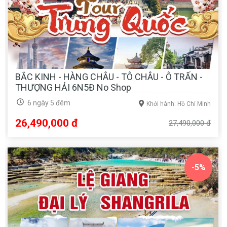
BẮC KINH - HÀNG CHÂU - TÔ CHÂU - Ô TRẤN -
THƯỢNG HẢI 6N5Đ No Shop
6 ngày 5 đêm
Khởi hành: Hồ Chí Minh
26,490,000 đ
27,490,000 đ
-5%