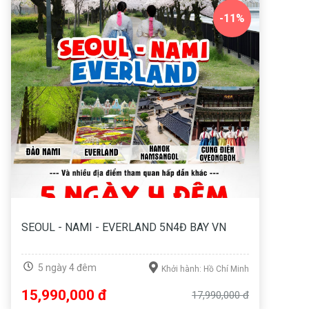
-11%
SEOUL - NAMI - EVERLAND 5N4Đ BAY VN
5 ngày 4 đêm
Khởi hành: Hồ Chí Minh
15,990,000 đ
17,990,000 đ