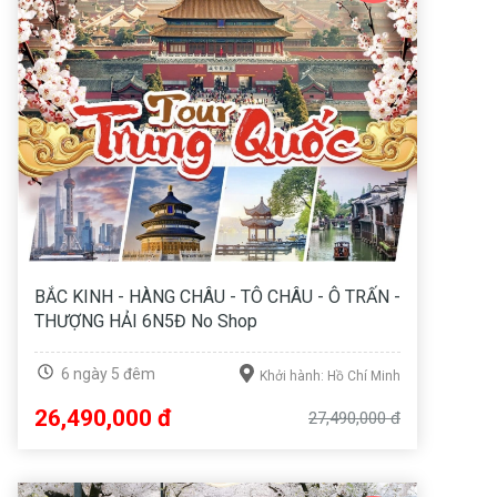
BẮC KINH - HÀNG CHÂU - TÔ CHÂU - Ô TRẤN -
THƯỢNG HẢI 6N5Đ No Shop
6 ngày 5 đêm
Khởi hành: Hồ Chí Minh
26,490,000 đ
27,490,000 đ