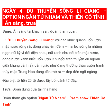
NGÀY 4: DU THUYỀN SÔNG LI GIANG –
OPTION NGÂN TỬ NHAM VÀ THIÊN CỔ TÌNH
Ăn sáng, trưa
Sáng:
Ăn sáng tại khách sạn, đoàn tham quan:
•
“Du Thuyền Sông Li Giang”
với các khúc quanh uốn lượn,
mặt nước rộng rãi, dòng chảy êm đềm — hai bờ sông là những
ngọn núi kỳ vĩ đối diện nhau, núi xanh như nổi trên mặt nước,
dòng nước xanh biếc uốn lượn. Khi ngồi trên thuyền du ngoạn
giữa khung cảnh ấy, cảm giác như đang thưởng thức cuộn tranh
thủy mặc Trung Hoa đang dần mở ra — đẹp đến ngỡ ngàng.
Đặc biệt tờ tiền 20 tệ được lấy bối cảnh từ đây.
Trưa:
Đoàn dùng bữa tại nhà hàng
Đoàn tham gia option “
Ngân Tử Nham” + “xem show Thiên Cổ
Tình
”