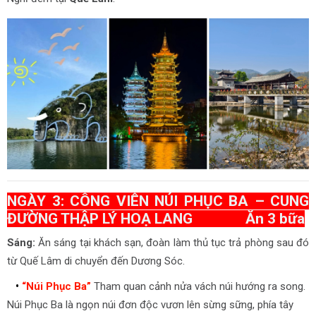
NGÀY 3: CÔNG VIÊN NÚI PHỤC BA – CUNG
ĐƯỜNG THẬP LÝ HOẠ LANG Ăn 3 bữa
Sáng:
Ăn sáng tại khách sạn, đoàn làm thủ tục trả phòng sau đó
từ Quế Lâm di chuyển đến Dương Sóc.
•
“Núi Phục Ba”
Tham quan cảnh nửa vách núi hướng ra song.
Núi Phục Ba là ngọn núi đơn độc vươn lên sừng sững, phía tây