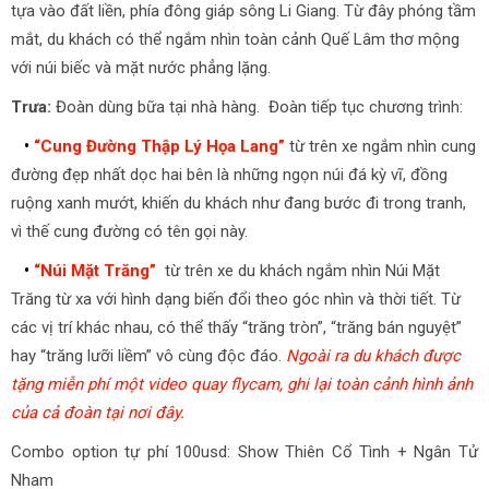
tựa vào đất liền, phía đông giáp sông Li Giang. Từ đây phóng tầm
mắt, du khách có thể ngắm nhìn toàn cảnh Quế Lâm thơ mộng
với núi biếc và mặt nước phẳng lặng.
Trưa:
Đoàn dùng bữa tại nhà hàng. Đoàn tiếp tục chương trình:
•
“Cung Đường Thập Lý Họa Lang”
từ trên xe ngắm nhìn cung
đường đẹp nhất dọc hai bên là những ngọn núi đá kỳ vĩ, đồng
ruộng xanh mướt, khiến du khách như đang bước đi trong tranh,
vì thế cung đường có tên gọi này.
•
“Núi Mặt Trăng”
từ trên xe du khách ngắm nhìn Núi Mặt
Trăng từ xa với hình dạng biến đổi theo góc nhìn và thời tiết. Từ
các vị trí khác nhau, có thể thấy “trăng tròn”, “trăng bán nguyệt”
hay “trăng lưỡi liềm” vô cùng độc đáo.
Ngoài ra du khách được
tặng miễn phí một video quay flycam, ghi lại toàn cảnh hình ảnh
của cả đoàn tại nơi đây.
Combo option tự phí 100usd: Show Thiên Cổ Tình + Ngân Tử
Nham