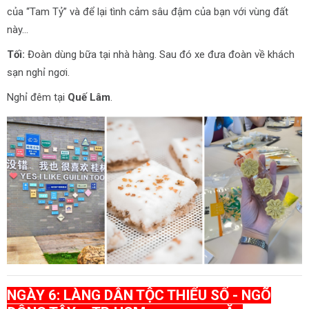
của “Tam Tỷ” và để lại tình cảm sâu đậm của bạn với vùng đất
này…
Tối:
Đoàn dùng bữa tại nhà hàng. Sau đó xe đưa đoàn về khách
sạn nghỉ ngơi.
Nghỉ đêm tại
Quế Lâm
.
NGÀY 6: LÀNG DÂN TỘC THIỂU SỐ - NGÕ