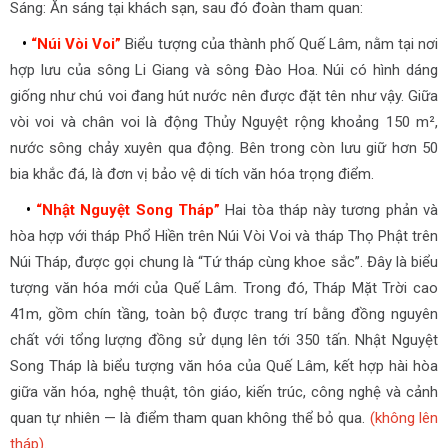
Sáng: Ăn sáng tại khách sạn, sau đó đoàn tham quan:
•
“Núi Vòi Voi”
Biểu tượng của thành phố Quế Lâm, nằm tại nơi
hợp lưu của sông Li Giang và sông Đào Hoa. Núi có hình dáng
giống như chú voi đang hút nước nên được đặt tên như vậy. Giữa
vòi voi và chân voi là động Thủy Nguyệt rộng khoảng 150 m²,
nước sông chảy xuyên qua động. Bên trong còn lưu giữ hơn 50
bia khắc đá, là đơn vị bảo vệ di tích văn hóa trọng điểm.
•
“Nhật Nguyệt Song Tháp”
Hai tòa tháp này tương phản và
hòa hợp với tháp Phổ Hiền trên Núi Vòi Voi và tháp Thọ Phật trên
Núi Tháp, được gọi chung là “Tứ tháp cùng khoe sắc”. Đây là biểu
tượng văn hóa mới của Quế Lâm. Trong đó, Tháp Mặt Trời cao
41m, gồm chín tầng, toàn bộ được trang trí bằng đồng nguyên
chất với tổng lượng đồng sử dụng lên tới 350 tấn. Nhật Nguyệt
Song Tháp là biểu tượng văn hóa của Quế Lâm, kết hợp hài hòa
giữa văn hóa, nghệ thuật, tôn giáo, kiến trúc, công nghệ và cảnh
quan tự nhiên — là điểm tham quan không thể bỏ qua.
(không lên
tháp)
.