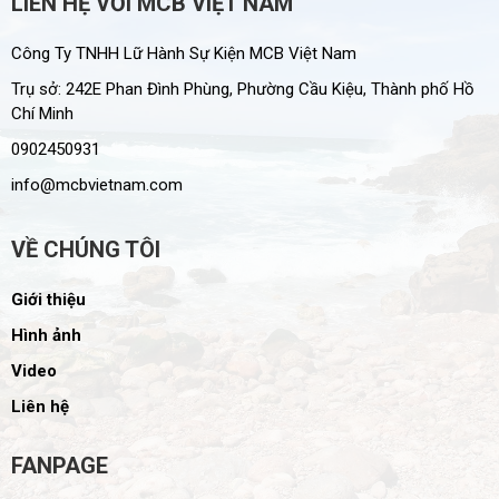
LIÊN HỆ VỚI MCB VIỆT NAM
Công Ty TNHH Lữ Hành Sự Kiện MCB Việt Nam
Trụ sở: 242E Phan Đình Phùng, Phường Cầu Kiệu, Thành phố Hồ
Chí Minh
0902450931
info@mcbvietnam.com
VỀ CHÚNG TÔI
Giới thiệu
Hình ảnh
Video
Liên hệ
FANPAGE