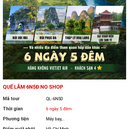
QUẾ LÂM 6N5Đ NO SHOP
Mã tour
QL-6N5D
Thời gian
6 ngày 5 đêm
Phương tiện
Máy bay,...
Điểm xuất phát