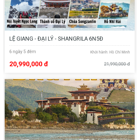
LỆ GIANG - ĐẠI LÝ - SHANGRILA 6N5Đ
6 ngày 5 đêm
Khởi hành: Hồ Chí Minh
20,990,000 đ
21,990,000 đ