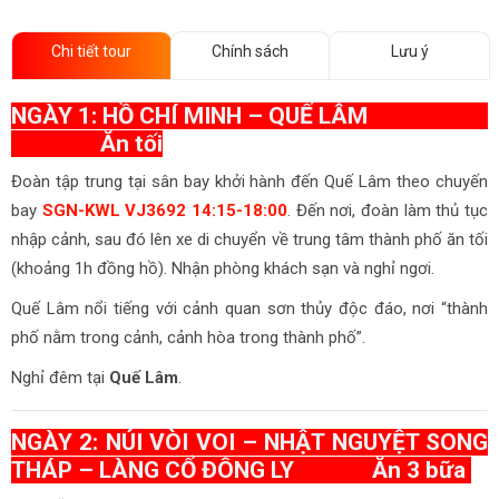
Chi tiết tour
Chính sách
Lưu ý
NGÀY 1: HỒ CHÍ MINH – QUẾ LÂM
Ăn tối
Đoàn tập trung tại sân bay khởi hành đến Quế Lâm theo chuyến
bay
SGN-KWL VJ3692 14:15-18:00
. Đến nơi, đoàn làm thủ tục
nhập cảnh, sau đó lên xe di chuyển về trung tâm thành phố ăn tối
(khoảng 1h đồng hồ). Nhận phòng khách sạn và nghỉ ngơi.
Quế Lâm nổi tiếng với cảnh quan sơn thủy độc đáo, nơi “thành
phố nằm trong cảnh, cảnh hòa trong thành phố”.
Nghỉ đêm tại
Quế Lâm
.
NGÀY 2: NÚI VÒI VOI – NHẬT NGUYỆT SONG
THÁP – LÀNG CỔ ĐÔNG LY Ăn 3 bữa