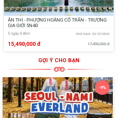
ÂN THI - PHƯỢNG HOÀNG CỔ TRẤN - TRƯƠNG
GIA GIỚI 5N4Đ
5 ngày 4 đêm
Khởi hành: Hồ Chí Minh
15,490,000 đ
17,490,000 đ
GỢI Ý CHO BẠN