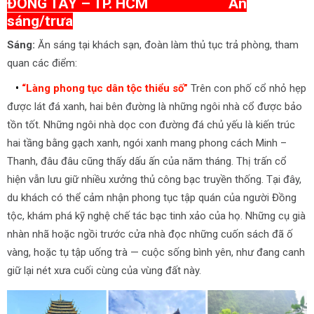
ĐÔNG TÂY – TP. HCM Ăn
sáng/trưa
Sáng:
Ăn sáng tại khách sạn, đoàn làm thủ tục trả phòng, tham
quan các điểm:
•
“Làng phong tục dân tộc thiểu số”
Trên con phố cổ nhỏ hẹp
được lát đá xanh, hai bên đường là những ngôi nhà cổ được bảo
tồn tốt. Những ngôi nhà dọc con đường đá chủ yếu là kiến trúc
hai tầng bằng gạch xanh, ngói xanh mang phong cách Minh –
Thanh, đâu đâu cũng thấy dấu ấn của năm tháng. Thị trấn cổ
hiện vẫn lưu giữ nhiều xưởng thủ công bạc truyền thống. Tại đây,
du khách có thể cảm nhận phong tục tập quán của người Đồng
tộc, khám phá kỹ nghệ chế tác bạc tinh xảo của họ. Những cụ già
nhàn nhã hoặc ngồi trước cửa nhà đọc những cuốn sách đã ố
vàng, hoặc tụ tập uống trà — cuộc sống bình yên, như đang canh
giữ lại nét xưa cuối cùng của vùng đất này.