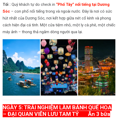
Tối :
Quý khách tự do check in
“Phố Tây” nổi tiếng tại Dương
Sóc
– con phố nổi tiếng trong và ngoài nước. Đây là nơi có sức
hút nhất của Dương Sóc, nơi kết hợp giữa nét cổ kính và phong
cách hiện đại cá tính. Một cửa tiệm nhỏ, một ly cà phê, một chiếc
máy ảnh – thong thả ngắm dòng người qua lại.
NGÀY 5: TRẢI NGHIỆM LÀM BÁNH QUẾ HOA
– ĐẠI QUAN VIÊN LƯU TAM TỶ Ăn 3 bữa