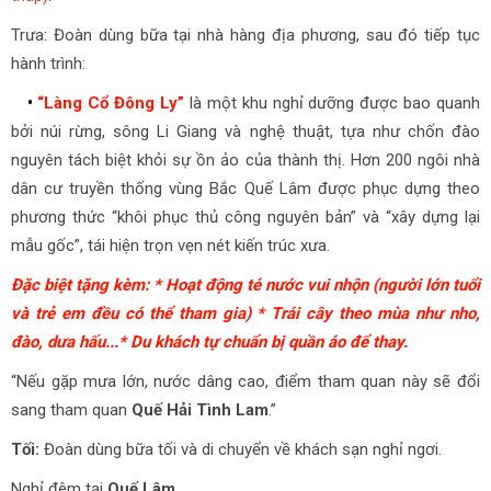
Trưa: Đoàn dùng bữa tại nhà hàng địa phương, sau đó tiếp tục
hành trình:
•
“Làng Cổ Đông Ly”
là một khu nghỉ dưỡng được bao quanh
bởi núi rừng, sông Li Giang và nghệ thuật, tựa như chốn đào
nguyên tách biệt khỏi sự ồn ảo của thành thị. Hơn 200 ngôi nhà
dân cư truyền thống vùng Bắc Quế Lâm được phục dựng theo
phương thức “khôi phục thủ công nguyên bản” và “xây dựng lại
mẫu gốc”, tái hiện trọn vẹn nét kiến trúc xưa.
Đặc biệt tặng kèm: * Hoạt động té nước vui nhộn (người lớn tuổi
và trẻ em đều có thể tham gia) * Trái cây theo mùa như nho,
đào, dưa hấu...* Du khách tự chuẩn bị quần áo để thay.
“Nếu gặp mưa lớn, nước dâng cao, điểm tham quan này sẽ đổi
sang tham quan
Quế Hải Tình Lam
.”
Tối:
Đoàn dùng bữa tối và di chuyển về khách sạn nghỉ ngơi.
Nghỉ đêm tại
Quế Lâm
.