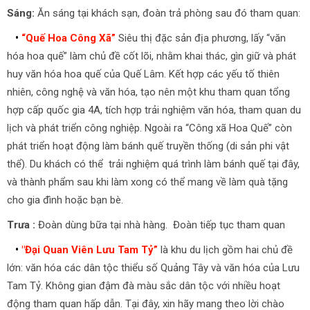
Sáng:
Ăn sáng tại khách sạn, đoàn trả phòng sau đó tham quan:
•
“Quế Hoa Công Xã”
Siêu thị đặc sản địa phương, lấy “văn
hóa hoa quế” làm chủ đề cốt lõi, nhằm khai thác, gìn giữ và phát
huy văn hóa hoa quế của Quế Lâm. Kết hợp các yếu tố thiên
nhiên, công nghệ và văn hóa, tạo nên một khu tham quan tổng
hợp cấp quốc gia 4A, tích hợp trải nghiệm văn hóa, tham quan du
lịch và phát triển công nghiệp. Ngoài ra “Công xã Hoa Quế” còn
phát triển hoạt động làm bánh quế truyền thống (di sản phi vật
thể). Du khách có thể trải nghiệm quá trình làm bánh quế tại đây,
và thành phẩm sau khi làm xong có thể mang về làm quà tặng
cho gia đình hoặc bạn bè.
Trưa :
Đoàn dùng bữa tại nhà hàng. Đoàn tiếp tục tham quan
•
"Đại Quan Viên Lưu Tam Tỷ”
là khu du lịch gồm hai chủ đề
lớn: văn hóa các dân tộc thiểu số Quảng Tây và văn hóa của Lưu
Tam Tỷ. Không gian đậm đà màu sắc dân tộc với nhiều hoạt
động tham quan hấp dẫn. Tại đây, xin hãy mang theo lời chào