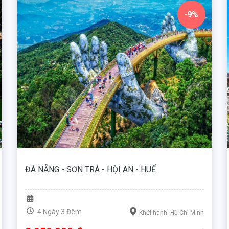
-9%
ĐÀ NẴNG - SƠN TRÀ - HỘI AN - HUẾ
4 Ngày 3 Đêm
Khởi hành: Hồ Chí Minh