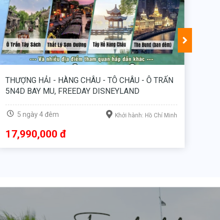
THƯỢNG HẢI - HÀNG CHÂU - TÔ CHÂU - Ô TRẤN
SEO
5N4D BAY CZ, FREEDAY DISNEYLAND
5 ngày 4 đêm
Khởi hành: Hồ Chí Minh
17,990,000 đ
19
18,990,000 đ