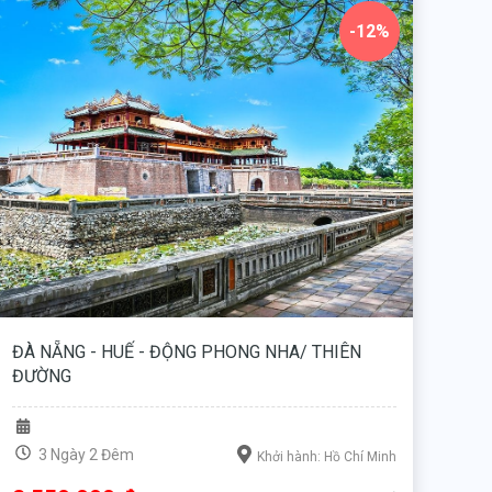
-12%
ĐÀ NẴNG - HUẾ - ĐỘNG PHONG NHA/ THIÊN
ĐƯỜNG
3 Ngày 2 Đêm
Khởi hành: Hồ Chí Minh