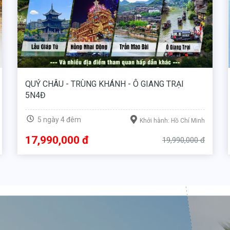
THƯỢNG HẢI - HÀNG CHÂU - TÔ CHÂU - Ô TRẤN
5N4D BAY MU, FREEDAY DISNEYLAND
5 ngày 4 đêm
Khởi hành: Hồ Chí Minh
17,990,000 đ