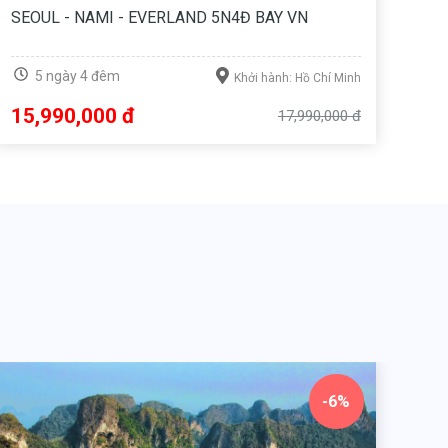
QUÝ CHÂU - TRÙNG KHÁNH - Ô GIANG TRẠI
TRẤ
5N4Đ
DI
5 ngày 4 đêm
Khởi hành: Hồ Chí Minh
17,990,000 đ
19
19,990,000 đ
-6%