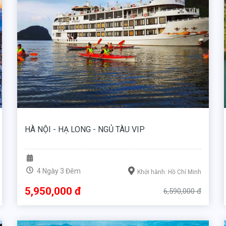
HÀ NỘI - HẠ LONG - NGỦ TÀU VIP
4 Ngày 3 Đêm
Khởi hành: Hồ Chí Minh
5,950,000 đ
6,590,000 đ