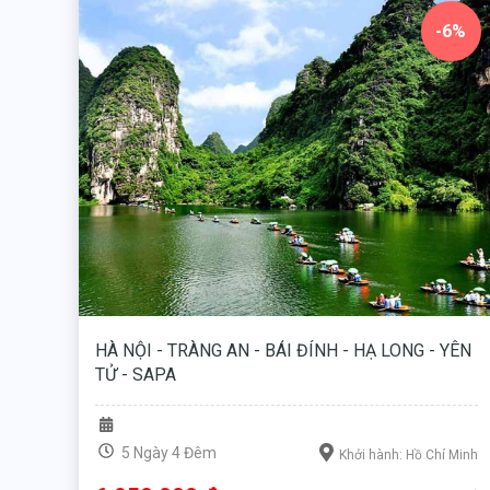
-6%
HÀ NỘI - TRÀNG AN - BÁI ĐÍNH - HẠ LONG - YÊN
TỬ - SAPA
5 Ngày 4 Đêm
Khởi hành: Hồ Chí Minh