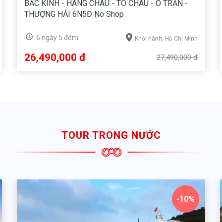
SEOUL - NAMI - EVERLAND 5N4Đ BAY VN
5 ngày 4 đêm
Khởi hành: Hồ Chí Minh
15,990,000 đ
17,990,000 đ
TOUR TRONG NƯỚC
-10%