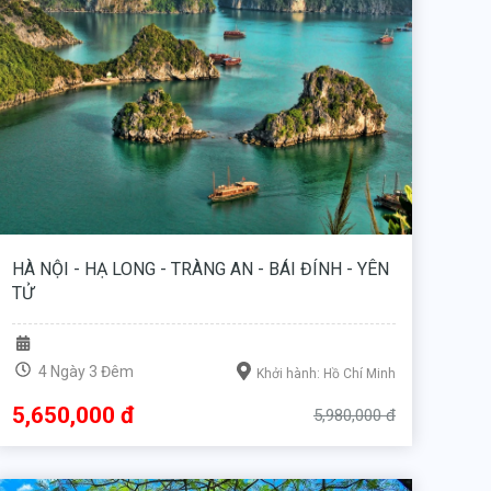
HÀ NỘI - HẠ LONG - TRÀNG AN - BÁI ĐÍNH - YÊN
TỬ
4 Ngày 3 Đêm
Khởi hành: Hồ Chí Minh
5,650,000 đ
5,980,000 đ