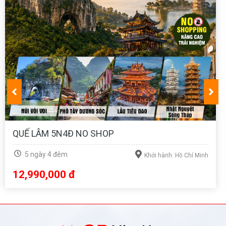
FUJI - TOKYO 5N4Đ BAY VJ
5 ngày 4 đêm
Khởi hành: Hồ Chí Minh
22,990,000 đ