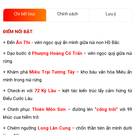
Chi tiết tour
Chính sách
Lưu ý
ĐIỂM NỔI BẬT:
+ Đến
Ân Thi
- viên ngọc quý ẩn mình giữa núi non Hồ Bắc.
+ Dạo bước ở
Phượng Hoàng Cổ Trấn
– viên ngọc quý giữa núi
rừng.
+ Khám phá
Miêu Trại Tương Tây
– kho báu văn hóa Miêu ẩn
mình trong núi rừng.
+ Check-in với
72 Kỳ Lầu
– kiệt tác kiến trúc lấy cảm hứng từ
Điếu Cước Lâu.
+ Chinh phục
Thiên Môn Sơn
– đường lên
“cổng trời”
với 99
khúc cua hiểm trở.
+ Chiêm ngưỡng
Long Lân Cung
– chốn thần tiên ẩn mình dưới