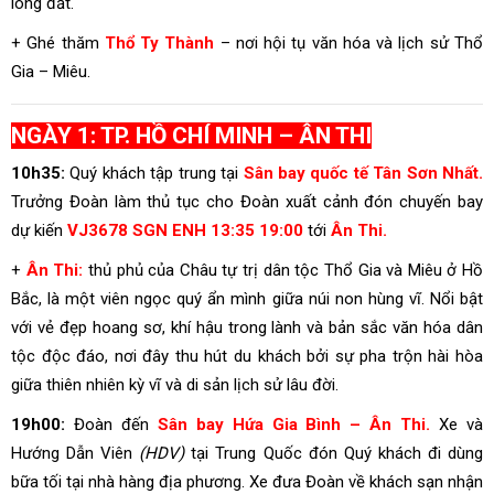
lòng đất.
+ Ghé thăm
Thổ Ty Thành
– nơi hội tụ văn hóa và lịch sử Thổ
Gia – Miêu.
NGÀY 1: TP. HỒ CHÍ MINH – ÂN THI
10h35:
Quý khách tập trung tại
Sân bay quốc tế Tân Sơn Nhất.
Trưởng Đoàn làm thủ tục cho Đoàn xuất cảnh đón chuyến bay
dự kiến
VJ3678 SGN ENH 13:35 19:00
tới
Ân Thi.
+
Ân Thi:
thủ phủ của Châu tự trị dân tộc Thổ Gia và Miêu ở Hồ
Bắc, là một viên ngọc quý ẩn mình giữa núi non hùng vĩ. Nổi bật
với vẻ đẹp hoang sơ, khí hậu trong lành và bản sắc văn hóa dân
tộc độc đáo, nơi đây thu hút du khách bởi sự pha trộn hài hòa
giữa thiên nhiên kỳ vĩ và di sản lịch sử lâu đời.
19h00:
Đoàn đến
Sân bay Hứa Gia Bình – Ân Thi.
Xe và
Hướng Dẫn Viên
(HDV)
tại Trung Quốc đón Quý khách đi dùng
bữa tối tại nhà hàng địa phương. Xe đưa Đoàn về khách sạn nhận