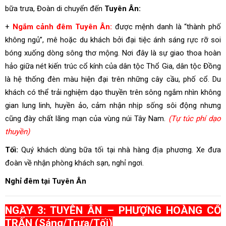
bữa trưa, Đoàn di chuyển đến
Tuyên Ân:
+
Ngắm cảnh đêm Tuyên Ân:
được mệnh danh là “thành phố
không ngủ”, mê hoặc du khách bởi đại tiệc ánh sáng rực rỡ soi
bóng xuống dòng sông thơ mộng. Nơi đây là sự giao thoa hoàn
hảo giữa nét kiến trúc cổ kính của dân tộc Thổ Gia, dân tộc Đồng
là hệ thống đèn màu hiện đại trên những cây cầu, phố cổ. Du
khách có thể trải nghiệm dạo thuyền trên sông ngắm nhìn không
gian lung linh, huyền ảo, cảm nhận nhịp sống sôi động nhưng
cũng đày chất lãng mạn của vùng núi Tây Nam.
(Tự túc phí dạo
thuyền)
Tối:
Quý khách dùng bữa tối tại nhà hàng địa phương. Xe đưa
đoàn về nhận phòng khách sạn, nghỉ ngơi.
Nghỉ đêm tại Tuyên Ân
NGÀY 3: TUYÊN ÂN – PHƯỢNG HOÀNG CỔ
TRẤN (Sáng/Trưa/Tối)