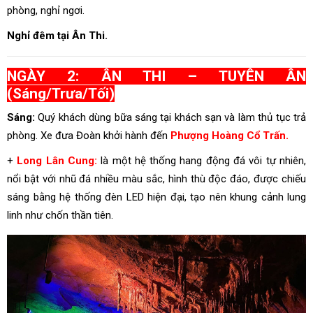
phòng, nghỉ ngơi.
Nghỉ đêm tại Ân Thi.
NGÀY 2: ÂN THI – TUYÊN ÂN
(Sáng/Trưa/Tối)
Sáng:
Quý khách dùng bữa sáng tại khách sạn và làm thủ tục trả
phòng. Xe đưa Đoàn khởi hành đến
Phượng Hoàng Cổ Trấn.
+
Long Lân Cung:
là một hệ thống hang động đá vôi tự nhiên,
nổi bật với nhũ đá nhiều màu sắc, hình thù độc đáo, được chiếu
sáng bằng hệ thống đèn LED hiện đại, tạo nên khung cảnh lung
linh như chốn thần tiên.