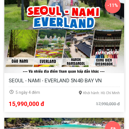
-11%
SEOUL - NAMI - EVERLAND 5N4Đ BAY VN
5 ngày 4 đêm
Khởi hành: Hồ Chí Minh
15,990,000 đ
17,990,000 đ