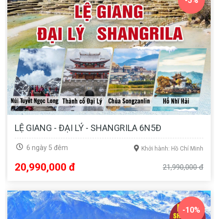
-5%
LỆ GIANG - ĐẠI LÝ - SHANGRILA 6N5Đ
6 ngày 5 đêm
Khởi hành: Hồ Chí Minh
20,990,000 đ
21,990,000 đ
-10%