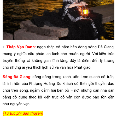
+
Tháp Vạn Danh:
ngọn tháp cổ nằm bên dòng sông Đà Giang,
mang ý nghĩa cầu phúc. an lành cho muôn người. Với kiến trúc
truyền thống và không gian tĩnh lặng, đây là điểm đến lý tưởng
cho những ai yêu thích lịch sử và văn hoá Phật giáo.
Sông Đà Giang:
dòng sông trong xanh, uốn lượn quanh cổ trấn,
là linh hồn của Phượng Hoàng. Du khách có thể ngồi thuyền dạo
chơi trên sông, ngắm cảnh hai bên bờ – nơi những căn nhà sàn
bằng gỗ dựng theo lối kiến trúc cỗ vẫn còn được bảo tồn gần
như nguyên vẹn.
(Tự túc phí dạo thuyền)