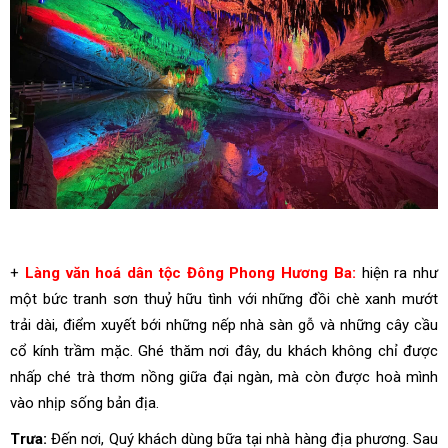
+
Làng văn hoá dân tộc Đông Phong Hương Ba:
hiện ra như
một bức tranh sơn thuỷ hữu tình với những đồi chè xanh mướt
trải dài, điểm xuyết bới những nếp nhà sàn gỗ và những cây cầu
cổ kính trầm mặc. Ghé thăm nơi đây, du khách không chỉ được
nhấp ché trà thơm nồng giữa đại ngàn, mà còn được hoà mình
vào nhịp sống bản địa.
Trưa:
Đến nơi, Quý khách dùng bữa tại nhà hàng địa phương. Sau