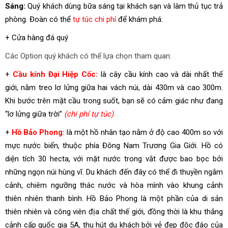
Sáng:
Quý khách dùng bữa sáng tại khách sạn và làm thủ tục trả
phòng. Đoàn có thể
tự túc chi phí
để khám phá:
+ Cửa hàng đá quý
Các Option quý khách có thể lựa chọn tham quan:
+
Cầu kính Đại Hiệp Cốc:
là cây cầu kính cao và dài nhất thế
giới,
nằm treo lơ lửng giữa hai vách núi, dài 430m và cao 300m.
Khi bước trên mặt cầu trong suốt, bạn sẽ có cảm giác như đang
“lơ lửng giữa trời”
(chi phí tự túc)
+
Hồ Bảo Phong:
là một hồ nhân tạo nằm ở độ cao 400m so với
mực nước biển, thuộc phía Đông Nam Trương Gia Giới. Hồ có
diện tích 30 hecta, với mặt nước trong vắt được bao bọc bởi
những ngọn núi hùng vĩ. Du khách đến đây có thể đi thuyền ngắm
cảnh, chiêm ngưỡng thác nước và hòa mình vào khung cảnh
thiên nhiên thanh bình. Hồ Bảo Phong là một phần của di sản
thiên nhiên và công viên địa chất thế giới, đồng thời là khu thắng
cảnh cấp quốc gia 5A, thu hút du khách bởi vẻ đẹp độc đáo của