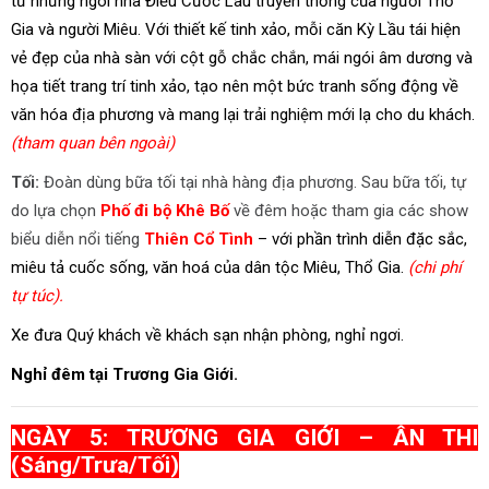
từ những ngôi nhà Điếu Cước Lâu truyền thống của người Thổ
Gia và người Miêu. Với thiết kế tinh xảo, mỗi căn Kỳ Lầu tái hiện
vẻ đẹp của nhà sàn với cột gỗ chắc chắn, mái ngói âm dương và
họa tiết trang trí tinh xảo, tạo nên một bức tranh sống động về
văn hóa địa phương và mang lại trải nghiệm mới lạ cho du khách.
(tham quan bên ngoài)
Tối:
Đoàn dùng bữa tối tại nhà hàng địa phương. Sau bữa tối, tự
do lựa chọn
Phố đi bộ Khê Bố
về đêm hoặc tham gia các show
biểu diễn nổi tiếng
Thiên Cổ Tình
– với phần trình diễn đặc sắc,
miêu tả cuốc sống, văn hoá của dân tộc Miêu, Thổ Gia.
(chi phí
tự túc).
Xe đưa Quý khách về khách sạn nhận phòng, nghỉ ngơi.
Nghỉ đêm tại Trương Gia Giới.
NGÀY 5: TRƯƠNG GIA GIỚI – ÂN THI
(Sáng/Trưa/Tối)