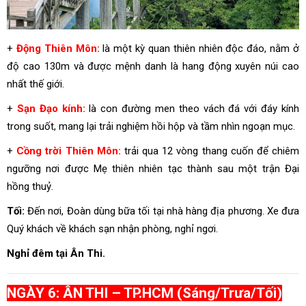
+
Động Thiên Môn:
là một kỳ quan thiên nhiên độc đáo, nằm ở
độ cao 130m và được mệnh danh là hang động xuyên núi cao
nhất thế giới.
+
Sạn Đạo kính:
là con đường men theo vách đá với đáy kính
trong suốt, mang lại trải nghiệm hồi hộp và tầm nhìn ngoạn mục.
+
Cồng trời Thiên Môn:
trải qua 12 vòng thang cuốn để chiêm
ngưỡng nơi được Mẹ thiên nhiên tạc thành sau một trận Đại
hồng thuỷ.
Tối:
Đến nơi, Đoàn dùng bữa tối tại nhà hàng địa phương.
Xe đưa
Quý khách về khách sạn nhận phòng, nghỉ ngơi.
Nghỉ đêm tại Ân Thi.
NGÀY 6: ÂN THI – TP.HCM (Sáng/Trưa/Tối)