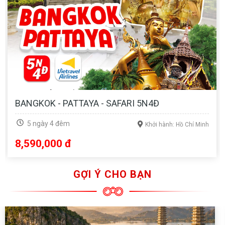
BANGKOK - PATTAYA - SAFARI 5N4Đ
5 ngày 4 đêm
Khởi hành: Hồ Chí Minh
8,590,000 đ
GỢI Ý CHO BẠN